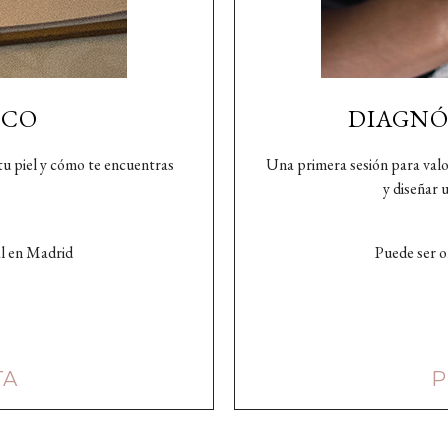
ICO
DIAGNÓ
tu piel y cómo te encuentras
Una primera sesión para valor
y diseñar u
al en Madrid
Puede ser o
TA
P