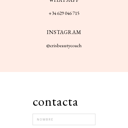
+
34
629
046
715
INSTAGRAM
@crisbeautycoach
contacta