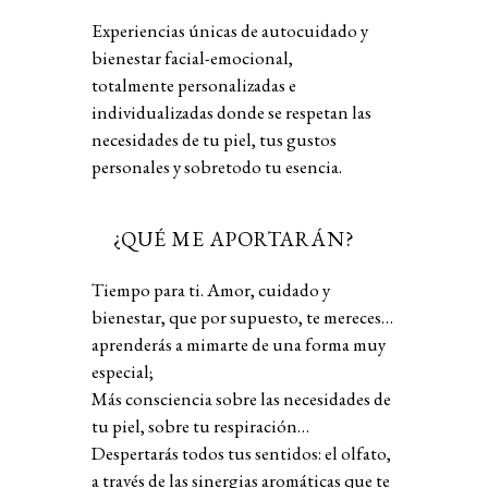
Experiencias únicas de autocuidado y
bienestar facial-emocional,
totalmente personalizadas e
individualizadas donde se respetan las
necesidades de tu piel, tus gustos
personales y sobretodo tu esencia.
¿QUÉ ME APORTARÁN?
Tiempo
pa
r
a
t
i
.
Amo
r
,
c
u
idado
y
biene
st
a
r
,
q
u
e
po
r
su
p
u
e
st
o
,
t
e
me
r
ece
s
…
ap
r
ende
r
á
s
a
mima
rt
e
de
u
na
fo
r
ma
m
uy
e
s
pecial
;
Má
s
con
s
ciencia
s
ob
r
e
la
s
nece
s
idade
s
de
tu
piel
,
s
ob
r
e
tu
r
e
s
pi
r
ación
…
De
s
pe
rt
a
r
á
s
t
odo
s
tus
s
en
t
ido
s
:
el
olfa
t
o
,
a
tr
a
v
é
s
de
la
s
s
ine
r
gia
s
a
r
omá
t
ica
s
q
u
e
t
e