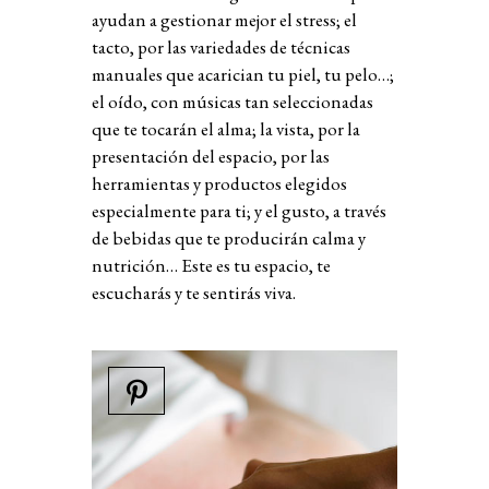
a
yu
dan
a
ge
st
iona
r
mejo
r
el
str
e
ss
;
el
t
ac
t
o
,
po
r
la
s
v
a
r
iedade
s
de
t
écnica
s
man
u
ale
s
q
u
e
aca
r
ician
tu
piel
,
tu
pelo
…;
el
oído
,
con
m
ús
ica
s
t
an
s
eleccionada
s
q
u
e
t
e
t
oca
r
án
el
alma
;
la
v
i
st
a
,
po
r
la
p
r
e
s
en
t
ación
del
e
s
pacio
,
po
r
la
s
he
rr
amien
t
a
s
y
p
r
od
u
c
t
o
s
elegido
s
e
s
pecialmen
t
e
pa
r
a
t
i
;
y
el
g
ust
o
,
a
tr
a
v
é
s
de
bebida
s
q
u
e
t
e
p
r
od
u
ci
r
án
calma
y
n
utr
ición
…
E
st
e
e
s
tu
e
s
pacio
,
t
e
e
s
c
u
cha
r
á
s
y
t
e
s
en
t
i
r
á
s
v
i
v
a
.