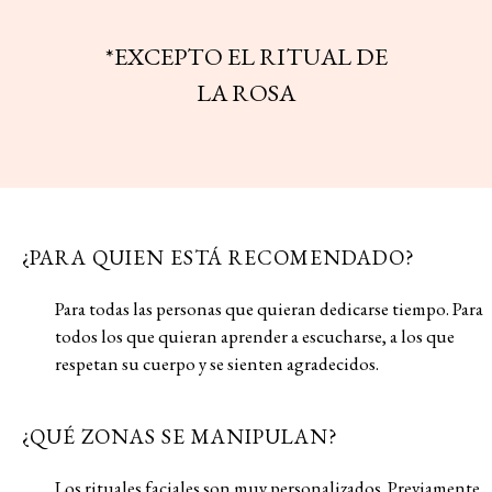
*
EXCEPTO
EL
RITUAL
DE
LA
ROSA
¿PARA QUIEN ESTÁ RECOMENDADO?
Pa
r
a
t
oda
s
la
s
pe
rs
ona
s
q
u
e
q
u
ie
r
an
dedica
rs
e
t
iempo
.
Pa
r
a
t
odo
s
lo
s
q
u
e
q
u
ie
r
an
ap
r
ende
r
a
e
s
c
u
cha
rs
e
,
a
lo
s
q
u
e
r
e
s
pe
t
an
su
c
u
e
r
po
y
s
e
s
ien
t
en
ag
r
adecido
s
.
¿QUÉ ZONAS SE MANIPULAN?
Lo
s
r
i
tu
ale
s
faciale
s
s
on
m
uy
pe
rs
onali
z
ado
s
.
P
r
e
v
iamen
t
e