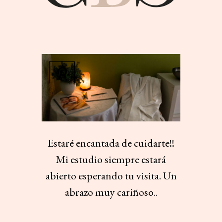
E
st
a
r
é
encan
t
ada
de
c
u
ida
rt
e
!!
Mi
e
stu
dio
s
iemp
r
e
e
st
a
r
á
abie
rt
o
e
s
pe
r
ando
tu
v
i
s
i
t
a
.
Un
ab
r
a
z
o
m
uy
ca
r
iño
s
o
..