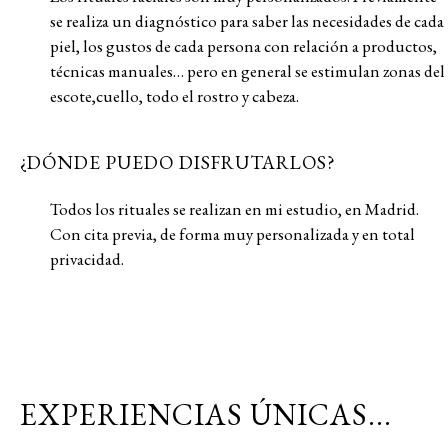
s
e
r
eali
z
a
u
n
diagnó
st
ico
pa
r
a
s
abe
r
la
s
nece
s
idade
s
de
cada
piel
,
lo
s
g
ust
o
s
de
cada
pe
rs
ona
con
r
elación
a
p
r
od
u
c
t
o
s
,
t
écnica
s
man
u
ale
s
…
pe
r
o
en
gene
r
al
s
e
e
st
im
u
lan
z
ona
s
del
e
s
co
t
e
,
c
u
ello
,
t
odo
el
r
o
str
o
y
cabe
z
a
.
¿DÓNDE PUEDO DISFRUTARLOS?
Todo
s
lo
s
r
i
tu
ale
s
s
e
r
eali
z
an
en
mi
e
stu
dio
,
en
Mad
r
id
.
Con
ci
t
a
p
r
e
v
ia
,
de
fo
r
ma
m
uy
pe
rs
onali
z
ada
y
en
t
o
t
al
p
r
i
v
acidad
.
EXPERIENCIAS ÚNICAS...