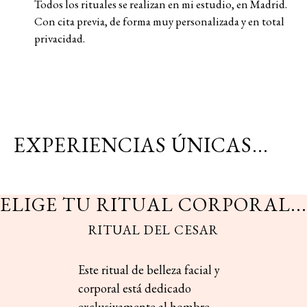
Todo
s
lo
s
r
i
tu
ale
s
s
e
r
eali
z
an
en
mi
e
stu
dio
,
en
Mad
r
id
.
Con
ci
t
a
p
r
e
v
ia
,
de
fo
r
ma
m
uy
pe
rs
onali
z
ada
y
en
t
o
t
al
p
r
i
v
acidad
.
EXPERIENCIAS ÚNICAS...
ELIGE TU RITUAL CORPORAL...
RITUAL DEL CESAR
Este ritual de belleza facial y
corporal está dedicado
exclusivamente al hombre.