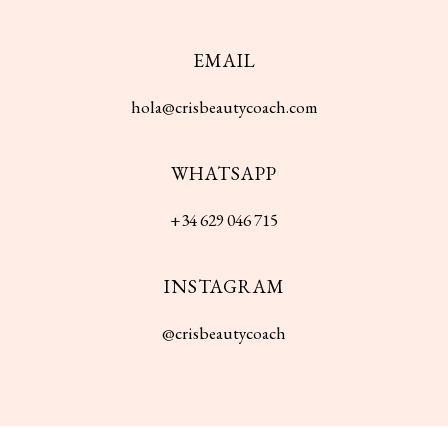
EMAIL
hola@crisbeautycoach.com
WHATSAPP
+
34
629
046
715
INSTAGRAM
@crisbeautycoach