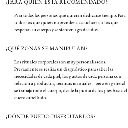
¿PARA QUIEN ESTÁ RECOMENDADO?
Pa
r
a
t
oda
s
la
s
pe
rs
ona
s
q
u
e
q
u
ie
r
an
dedica
rs
e
t
iempo
.
Pa
r
a
t
odo
s
lo
s
q
u
e
q
u
ie
r
an
ap
r
ende
r
a
e
s
c
u
cha
rs
e
,
a
lo
s
q
u
e
r
e
s
pe
t
an
su
c
u
e
r
po
y
s
e
s
ien
t
en
ag
r
adecido
s
.
¿QUÉ ZONAS SE MANIPULAN?
Los rituales corporales son muy personalizados.
Previamente se realiza un diagnóstico para saber las
necesidades de cada piel, los gustos de cada persona con
relación a productos, técnicas manuales… pero en general
se trabaja todo el cuerpo, desde la punta de los pies hasta el
cuero cabelludo.
¿DÓNDE PUEDO DISFRUTARLOS?