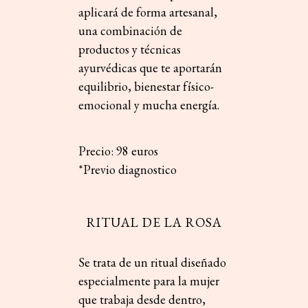
aplicará de forma artesanal,
una combinación de
productos y técnicas
ayurvédicas que te aportarán
equilibrio, bienestar físico-
emocional y mucha energía.
P
r
ecio
:
98
e
ur
o
s
*
Pre
v
io
diagnos
t
ico
RITUAL DE LA ROSA
Se trata de un ritual diseñado
especialmente para la mujer
que trabaja desde dentro,